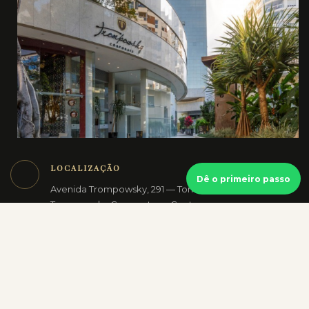
LOCALIZAÇÃO
Dê o primeiro passo
Avenida Trompowsky, 291 — Torre 2, sala 1103
Trompowsky Corporate — Centro
Florianópolis/SC — 88015-300
CONTATO
(48) 3024-1521
WhatsApp: (48) 8834-4125